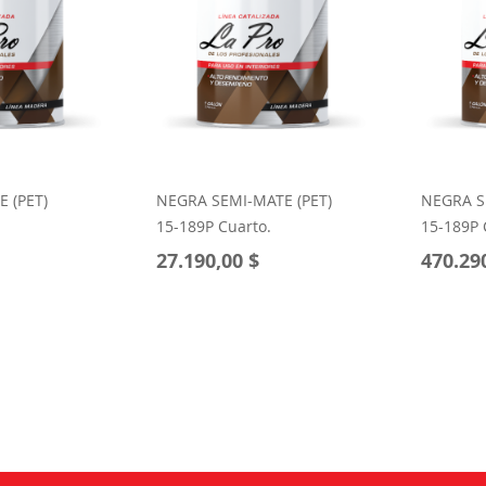
E (PET)
NEGRA SEMI-MATE (PET)
NEGRA S
15-189P Cuarto.
15-189P 
27.190,00 $
470.29
s leyendo página
na
ente