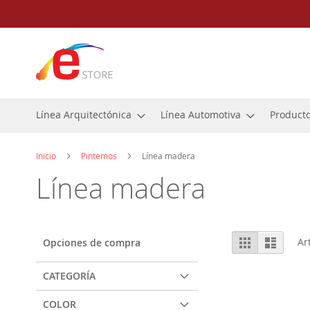
Ir
al
contenido
Línea Arquitectónica
Línea Automotiva
Producto
Inicio
Pintemos
Línea madera
Línea madera
Ver
Parrilla
Lista
Ar
Opciones de compra
como
CATEGORÍA
COLOR