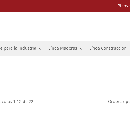
¡Bienv
s para la industria
Línea Maderas
Línea Construcción
Ordenar p
tículos
1
-
12
de
22