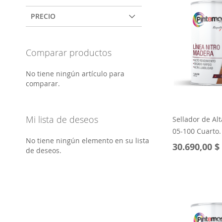
PRECIO
Comparar productos
No tiene ningún artículo para
comparar.
Mi lista de deseos
Sellador de Alt
05-100 Cuarto.
No tiene ningún elemento en su lista
30.690,00 $
de deseos.
Añadir al carrito
Añadir al carrito
Añadir al carrito
Añadir al carrito
AÑADIR
AÑADIR
AÑADIR
AÑADIR
A
AÑADIR
A
AÑADIR
A
AÑADIR
A
AÑADIR