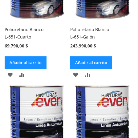
Poliuretano Blanco
Poliuretano Blanco
L-651-Cuarto
L-651-Galón
69.790,00 $
243.990,00 $
Añadir al carrito
Añadir al carrito
AÑADIR
AÑADIR
AÑADIR
AÑADIR
A
PARA
A
PARA
LA
COMPARAR
LA
COMPARAR
LISTA
LISTA
DE
DE
DESEOS
DESEOS