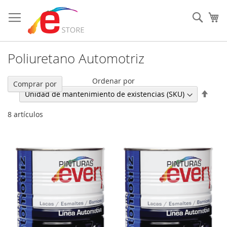
Ir
al
Sear
Mi
contenido
Poliuretano Automotriz
Ordenar por
Comprar por
Fijar
Direc
Desc
8
artículos