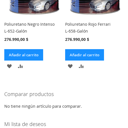
Poliuretano Negro Intenso
Poliuretano Rojo Ferrari
L-652-Galón
L-658-Galón
276.990,00 $
276.990,00 $
Añadir al carrito
Añadir al carrito
AÑADIR
AÑADIR
AÑADIR
AÑADIR
A
PARA
A
PARA
LA
COMPARAR
LA
COMPARAR
Comparar productos
LISTA
LISTA
DE
DE
No tiene ningún artículo para comparar.
DESEOS
DESEOS
Mi lista de deseos