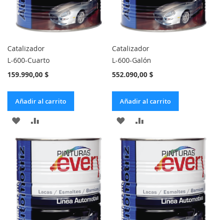
Catalizador
Catalizador
L-600-Cuarto
L-600-Galón
159.990,00 $
552.090,00 $
Añadir al carrito
Añadir al carrito
AÑADIR
AÑADIR
AÑADIR
AÑADIR
A
PARA
A
PARA
LA
COMPARAR
LA
COMPARAR
LISTA
LISTA
DE
DE
DESEOS
DESEOS