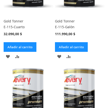
Gold Tonner
Gold Tonner
E-115-Cuarto
E-115-Galón
32.090,00 $
111.990,00 $
Añadir al carrito
Añadir al carrito
AÑADIR
AÑADIR
AÑADIR
AÑADIR
A
PARA
A
PARA
LA
COMPARAR
LA
COMPARAR
LISTA
LISTA
DE
DE
DESEOS
DESEOS