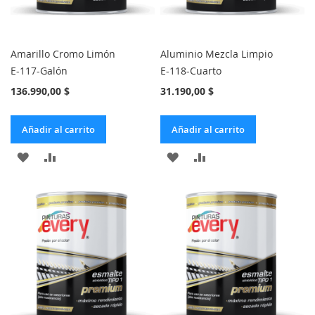
Amarillo Cromo Limón
Aluminio Mezcla Limpio
E-117-Galón
E-118-Cuarto
136.990,00 $
31.190,00 $
Añadir al carrito
Añadir al carrito
AÑADIR
AÑADIR
AÑADIR
AÑADIR
A
PARA
A
PARA
LA
COMPARAR
LA
COMPARAR
LISTA
LISTA
DE
DE
DESEOS
DESEOS