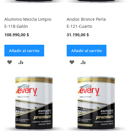
Aluminio Mezcla Limpio
Anoloc Bronce Perla
E-118-Galón
E-121-Cuarto
108.990,00 $
31.190,00 $
Añadir al carrito
Añadir al carrito
AÑADIR
AÑADIR
AÑADIR
AÑADIR
A
PARA
A
PARA
LA
COMPARAR
LA
COMPARAR
LISTA
LISTA
DE
DE
DESEOS
DESEOS