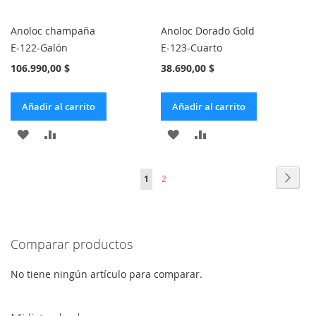
Anoloc champaña
Anoloc Dorado Gold
E-122-Galón
E-123-Cuarto
106.990,00 $
38.690,00 $
Añadir al carrito
Añadir al carrito
AÑADIR
AÑADIR
AÑADIR
AÑADIR
A
PARA
A
PARA
Página
Págin
Sigui
Actualmente
Página
1
2
LA
COMPARAR
LA
COMPARAR
estás
LISTA
LISTA
leyendo
DE
DE
Comparar productos
página
DESEOS
DESEOS
No tiene ningún artículo para comparar.