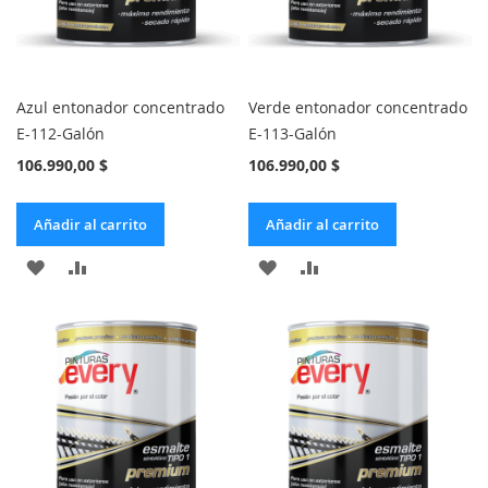
Azul entonador concentrado
Verde entonador concentrado
E-112-Galón
E-113-Galón
106.990,00 $
106.990,00 $
Añadir al carrito
Añadir al carrito
AÑADIR
AÑADIR
AÑADIR
AÑADIR
A
PARA
A
PARA
LA
COMPARAR
LA
COMPARAR
LISTA
LISTA
DE
DE
DESEOS
DESEOS