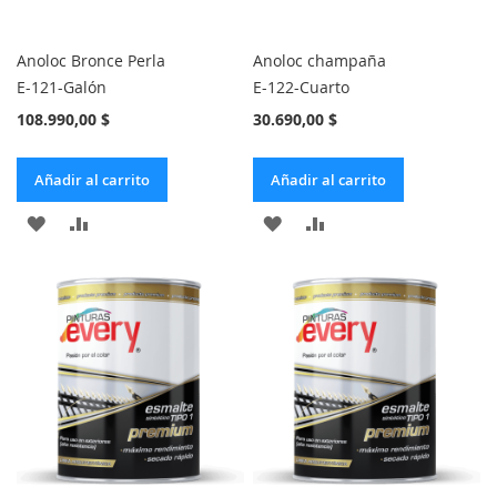
Anoloc Bronce Perla
Anoloc champaña
E-121-Galón
E-122-Cuarto
108.990,00 $
30.690,00 $
Añadir al carrito
Añadir al carrito
AÑADIR
AÑADIR
AÑADIR
AÑADIR
A
PARA
A
PARA
LA
COMPARAR
LA
COMPARAR
LISTA
LISTA
DE
DE
DESEOS
DESEOS