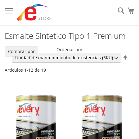
Ir
al
Sear
Mi
contenido
Esmalte Sintetico Tipo 1 Premium
Ordenar por
Comprar por
Fijar
Direc
Desc
Artículos
1
-
12
de
19